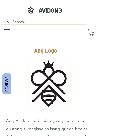
AVIDONG
Ang Logo
REVIEWS
Ang Avidong ay idinisenyo ng founder na
gustong sumagisag sa isang queen bee sa